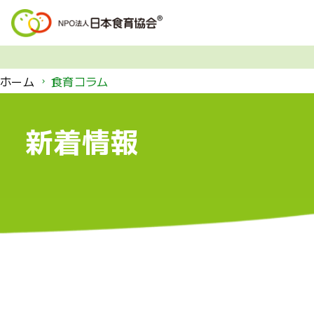
コ
ン
テ
ン
ツ
ホーム
食育コラム
へ
ス
キ
新着情報
ッ
プ